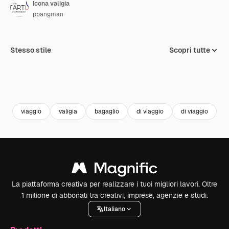
Icona valigia
ppangman
Stesso stile
Scopri tutte
viaggio
valigia
bagaglio
di viaggio
di viaggio
v
La piattaforma creativa per realizzare i tuoi migliori lavori. Oltre
1 milione di abbonati tra creativi, imprese, agenzie e studi.
Italiano