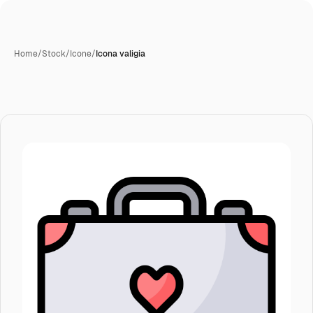
Home
/
Stock
/
Icone
/
Icona valigia