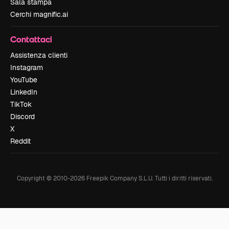
Sala stampa
Cerchi magnific.ai
Contattaci
Assistenza clienti
Instagram
YouTube
LinkedIn
TikTok
Discord
X
Reddit
Copyright © 2010-
2026
Freepik Company S.L.U.
Tutti i diritti riservati
.