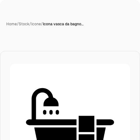
Home
/
Stock
/
Icone
/
Icona vasca da bagno…