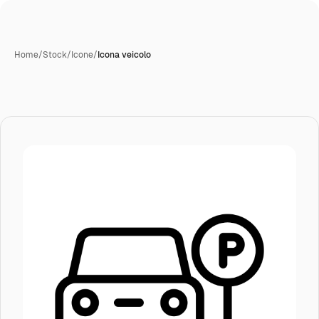
Home
/
Stock
/
Icone
/
Icona veicolo