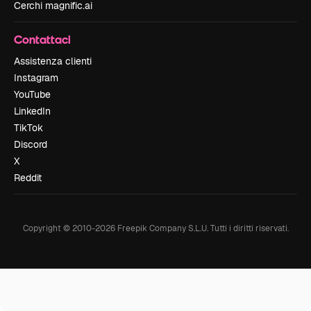
Cerchi magnific.ai
Contattaci
Assistenza clienti
Instagram
YouTube
LinkedIn
TikTok
Discord
X
Reddit
Copyright © 2010-
2026
Freepik Company S.L.U.
Tutti i diritti riservati
.