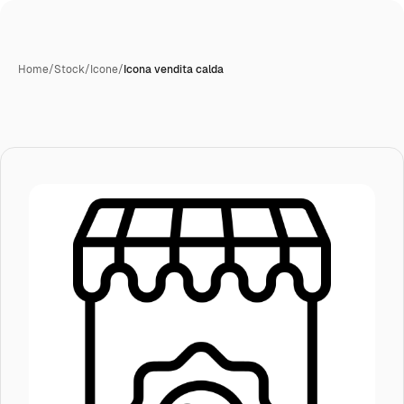
Home
/
Stock
/
Icone
/
Icona vendita calda