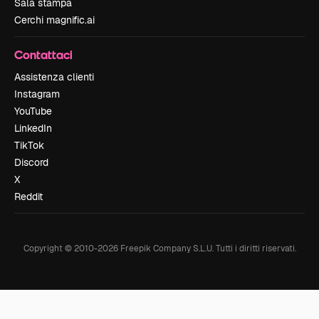
Sala stampa
Cerchi magnific.ai
Contattaci
Assistenza clienti
Instagram
YouTube
LinkedIn
TikTok
Discord
X
Reddit
Copyright © 2010-
2026
Freepik Company S.L.U.
Tutti i diritti riservati
.