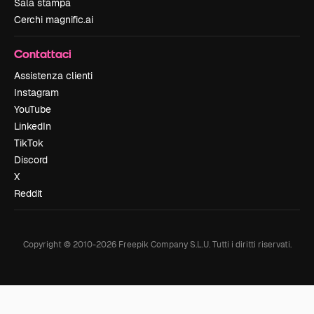
Sala stampa
Cerchi magnific.ai
Contattaci
Assistenza clienti
Instagram
YouTube
LinkedIn
TikTok
Discord
X
Reddit
Copyright © 2010-
2026
Freepik Company S.L.U.
Tutti i diritti riservati
.