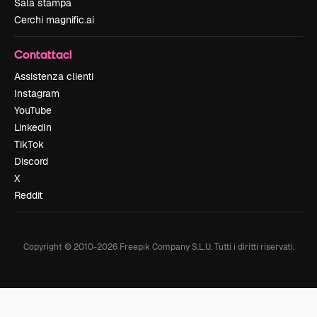
Sala stampa
Cerchi magnific.ai
Contattaci
Assistenza clienti
Instagram
YouTube
LinkedIn
TikTok
Discord
X
Reddit
Copyright © 2010-
2026
Freepik Company S.L.U.
Tutti i diritti riservati
.