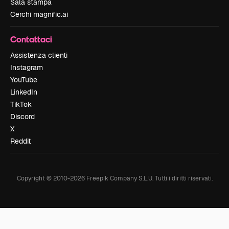
Sala stampa
Cerchi magnific.ai
Contattaci
Assistenza clienti
Instagram
YouTube
LinkedIn
TikTok
Discord
X
Reddit
Copyright © 2010-
2026
Freepik Company S.L.U.
Tutti i diritti riservati
.