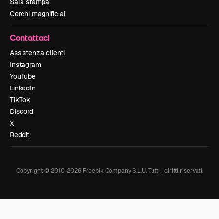
Sala stampa
Cerchi magnific.ai
Contattaci
Assistenza clienti
Instagram
YouTube
LinkedIn
TikTok
Discord
X
Reddit
Copyright © 2010-
2026
Freepik Company S.L.U.
Tutti i diritti riservati
.