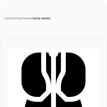
Home
/
Stock
/
Icone
/
Icona vestito