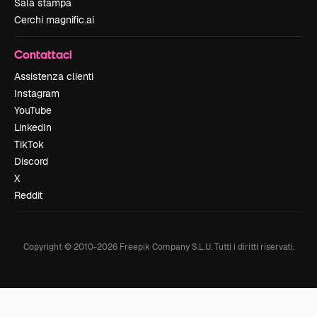
Sala stampa
Cerchi magnific.ai
Contattaci
Assistenza clienti
Instagram
YouTube
LinkedIn
TikTok
Discord
X
Reddit
Copyright © 2010-
2026
Freepik Company S.L.U.
Tutti i diritti riservati
.