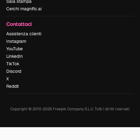
Sala stampa
Cerchi magnific.ai
Contattaci
Assistenza clienti
Instagram
YouTube
LinkedIn
TikTok
Discord
X
Reddit
Copyright © 2010-
2026
Freepik Company S.L.U.
Tutti i diritti riservati
.