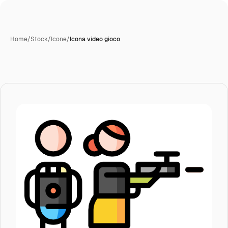
Home
/
Stock
/
Icone
/
Icona video gioco