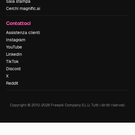
Sala stampa
Cerchi magnific.ai
Contattaci
Assistenza clienti
Instagram
YouTube
LinkedIn
TikTok
Discord
X
Reddit
Copyright © 2010-
2026
Freepik Company S.L.U.
Tutti i diritti riservati
.