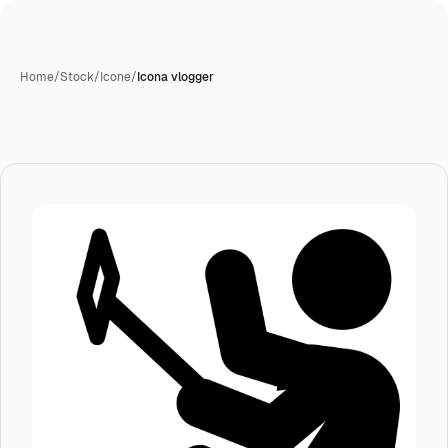
Home
/
Stock
/
Icone
/
Icona vlogger