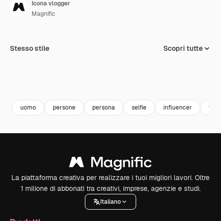
Icona vlogger
Magnific
Stesso stile
Scopri tutte
uomo
persone
persona
selfie
influencer
vlog
La piattaforma creativa per realizzare i tuoi migliori lavori. Oltre
1 milione di abbonati tra creativi, imprese, agenzie e studi.
Italiano