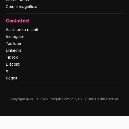
Cerchi magnific.ai
Contattaci
Assistenza clienti
Instagram
YouTube
LinkedIn
TikTok
Discord
X
Reddit
Copyright © 2010-
2026
Freepik Company S.L.U.
Tutti i diritti riservati
.