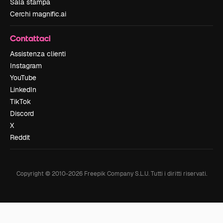
Sala stampa
Cerchi magnific.ai
Contattaci
Assistenza clienti
Instagram
YouTube
LinkedIn
TikTok
Discord
X
Reddit
Copyright © 2010-
2026
Freepik Company S.L.U.
Tutti i diritti riservati
.