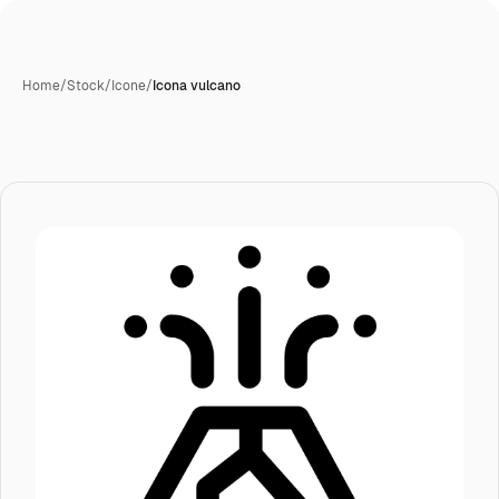
Home
/
Stock
/
Icone
/
Icona vulcano