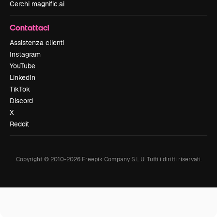
Cerchi magnific.ai
Contattaci
Assistenza clienti
Instagram
YouTube
LinkedIn
TikTok
Discord
X
Reddit
Copyright © 2010-
2026
Freepik Company S.L.U.
Tutti i diritti riservati
.