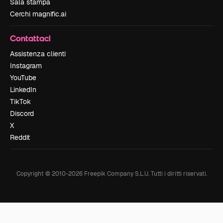
Sala stampa
Cerchi magnific.ai
Contattaci
Assistenza clienti
Instagram
YouTube
LinkedIn
TikTok
Discord
X
Reddit
Copyright © 2010-
2026
Freepik Company S.L.U.
Tutti i diritti riservati
.