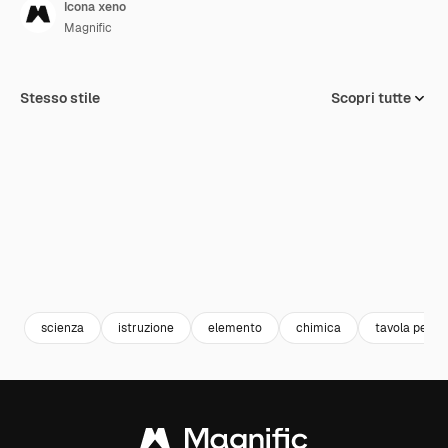
Icona xeno
Magnific
Stesso stile
Scopri tutte
scienza
istruzione
elemento
chimica
tavola perio