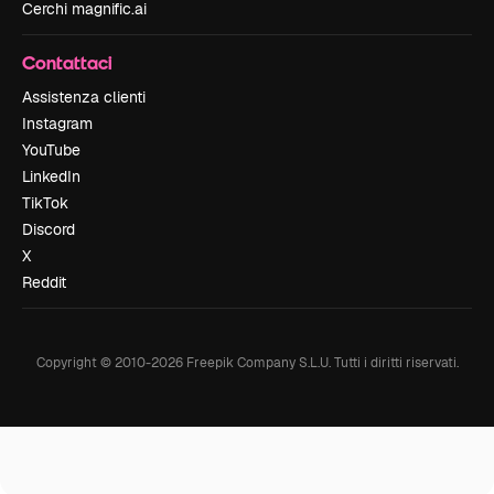
Cerchi magnific.ai
Contattaci
Assistenza clienti
Instagram
YouTube
LinkedIn
TikTok
Discord
X
Reddit
Copyright © 2010-
2026
Freepik Company S.L.U.
Tutti i diritti riservati
.