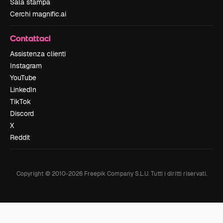
Sala stampa
Cerchi magnific.ai
Contattaci
Assistenza clienti
Instagram
YouTube
LinkedIn
TikTok
Discord
X
Reddit
Copyright © 2010-
2026
Freepik Company S.L.U.
Tutti i diritti riservati
.