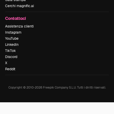
Cerchi magnific.ai
Contattaci
Assistenza clienti
Instagram
YouTube
LinkedIn
TikTok
Discord
X
Reddit
Copyright © 2010-
2026
Freepik Company S.L.U.
Tutti i diritti riservati
.