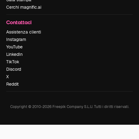
Cerchi magnific.ai
Contattaci
Assistenza clienti
Instagram
YouTube
LinkedIn
TikTok
Discord
X
Reddit
Copyright © 2010-
2026
Freepik Company S.L.U.
Tutti i diritti riservati
.