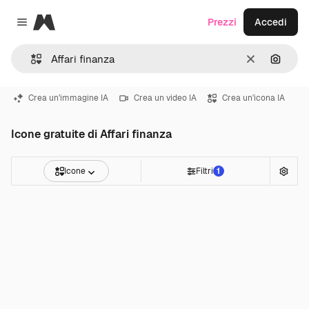
Magnific
Prezzi
Accedi
Close menu
Cancella
Cerca 
Crea un'immagine IA
Crea un video IA
Crea un'icona IA
Icone gratuite di Affari finanza
Icone
Filtri
1