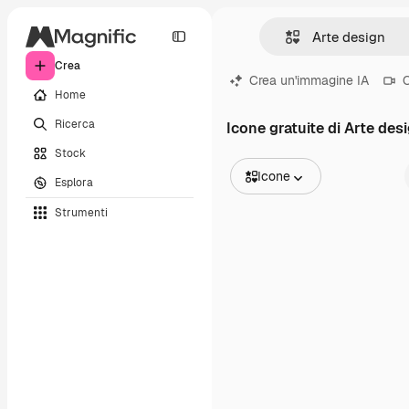
Crea
Crea un'immagine IA
C
Home
Ricerca
Icone gratuite di Arte des
Stock
Icone
Esplora
Tutte le immagini
Strumenti
Vettori
Illustrazioni
Foto
PSD
Modelli
Mockup
Video
Clip video
Motion graphic
Modelli di video
Icone
Modelli 3D
Font