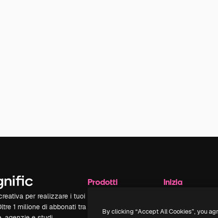
Prodotti
Inizia
reativa per realizzare i tuoi
Spaces
Academy
Oltre 1 milione di abbonati tra
Assistente IA
Documentazione
By clicking “Accept All Cookies”, you ag
e, agenzie e studi.