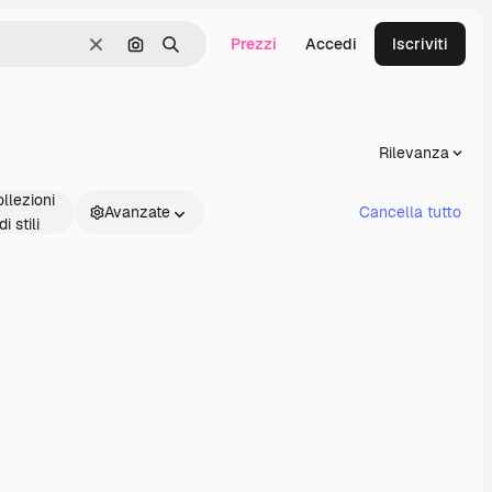
Prezzi
Accedi
Iscriviti
Cancella
Cerca per immagine
Ricerca
Rilevanza
llezioni
Avanzate
Cancella tutto
di stili