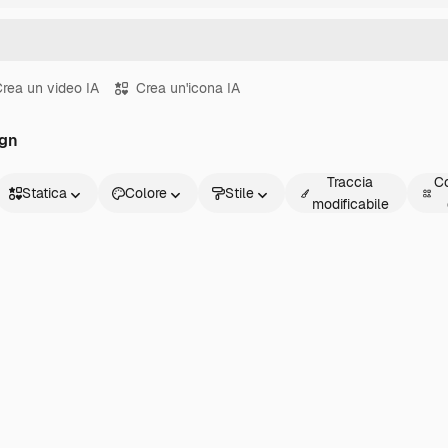
rea un video IA
Crea un'icona IA
ign
Traccia
Co
Statica
Colore
Stile
modificabile
Statica
Animata
Sticker
Interfaccia