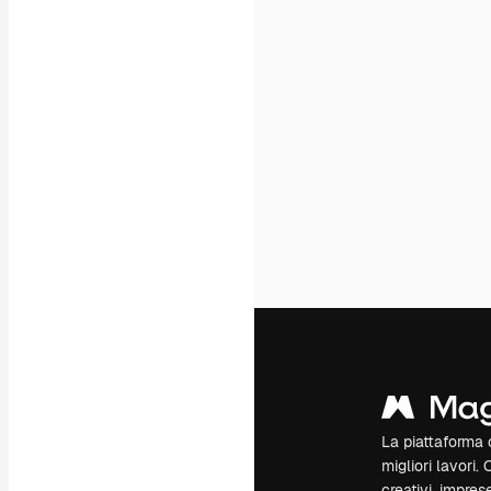
La piattaforma c
migliori lavori. 
creativi, impres