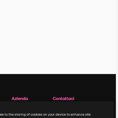
Azienda
Contattaci
Prezzi
Assistenza clienti
Chi siamo
Instagram
ree to the storing of cookies on your device to enhance site