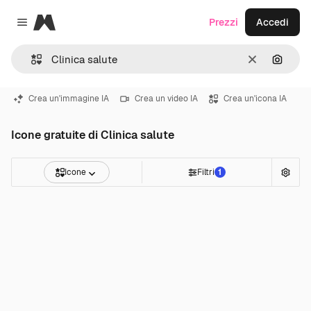
Magnific
Prezzi
Accedi
Close menu
Cancella
Cerca 
Crea un'immagine IA
Crea un video IA
Crea un'icona IA
Icone gratuite di Clinica salute
Icone
Filtri
1