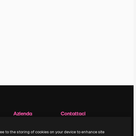
Azienda
Contattaci
Prezzi
Assistenza clienti
Chi siamo
Instagram
ree to the storing of cookies on your device to enhance site