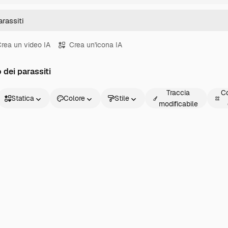
rea un video IA
Crea un'icona IA
 dei parassiti
Traccia
Co
Statica
Colore
Stile
modificabile
Statica
Animata
Sticker
Interfaccia