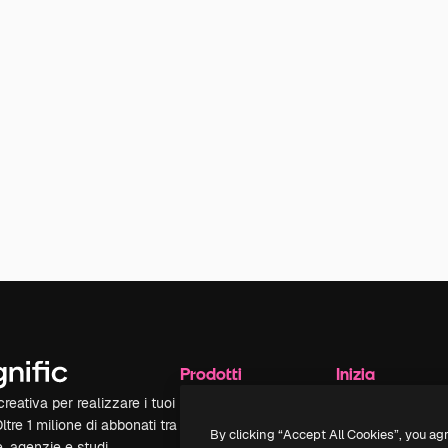
Prodotti
Inizia
reativa per realizzare i tuoi
Spaces
Academy
Oltre 1 milione di abbonati tra
Assistente IA
Documentazione
By clicking “Accept All Cookies”, you ag
e, agenzie e studi.