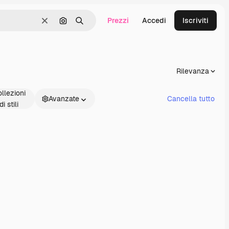
Prezzi
Accedi
Iscriviti
Cancella
Cerca per immagine
Ricerca
Rilevanza
llezioni
Avanzate
Cancella tutto
di stili