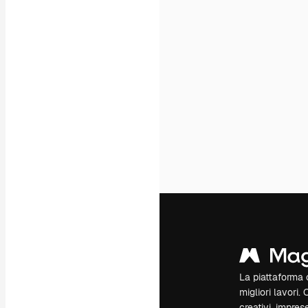
La piattaforma c
migliori lavori. 
creativi, impres