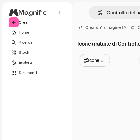
Crea
Crea un'immagine IA
C
Home
Ricerca
Icone gratuite di Controllo
Stock
Icone
Esplora
Tutte le immagini
Strumenti
Vettori
Illustrazioni
Foto
PSD
Modelli
Mockup
Video
Clip video
Motion graphic
Modelli di video
Icone
Modelli 3D
Font