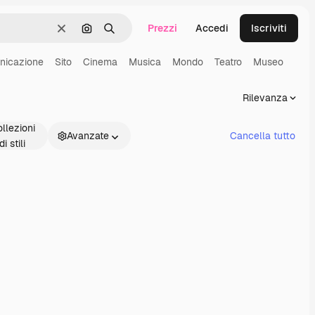
Prezzi
Accedi
Iscriviti
Cancella
Cerca per immagine
Ricerca
nicazione
Sito
Cinema
Musica
Mondo
Teatro
Museo
Rilevanza
llezioni
Avanzate
Cancella tutto
di stili