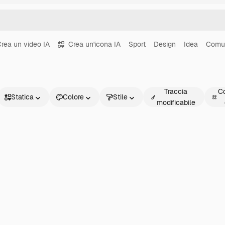
rea un video IA
Crea un'icona IA
Sport
Design
Idea
Comu
Traccia
Co
Statica
Colore
Stile
modificabile
Statica
Animata
Sticker
Interfaccia