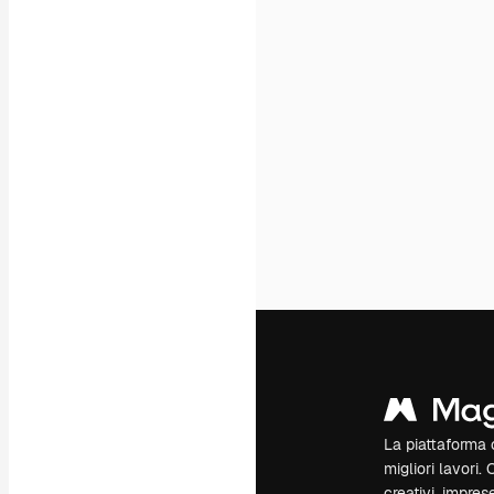
La piattaforma c
migliori lavori. 
creativi, impres