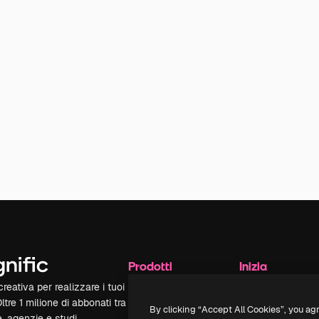
Prodotti
Inizia
reativa per realizzare i tuoi
Spaces
Academy
Oltre 1 milione di abbonati tra
Assistente IA
Documentazione
By clicking “Accept All Cookies”, you ag
e, agenzie e studi.