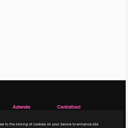
Azienda
Contattaci
Prezzi
Assistenza clienti
Chi siamo
Instagram
ree to the storing of cookies on your device to enhance site