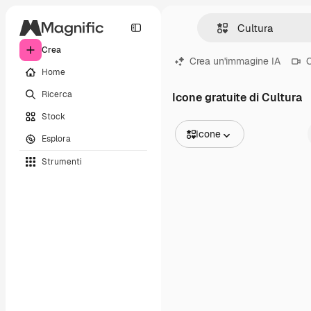
Crea
Crea un'immagine IA
C
Home
Ricerca
Icone gratuite di Cultura
Stock
Icone
Esplora
Tutte le immagini
Strumenti
Vettori
Illustrazioni
Foto
PSD
Modelli
Mockup
Video
Clip video
Motion graphic
Modelli di video
Icone
Modelli 3D
Font