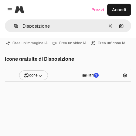
Magnific
Prezzi
Accedi
Close menu
Cancella
Cerca 
Crea un'immagine IA
Crea un video IA
Crea un'icona IA
Icone gratuite di Disposizione
Icone
Filtri
1