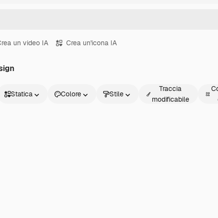
rea un video IA
Crea un'icona IA
esign
Traccia
Co
Statica
Colore
Stile
modificabile
Statica
Animata
Sticker
Interfaccia