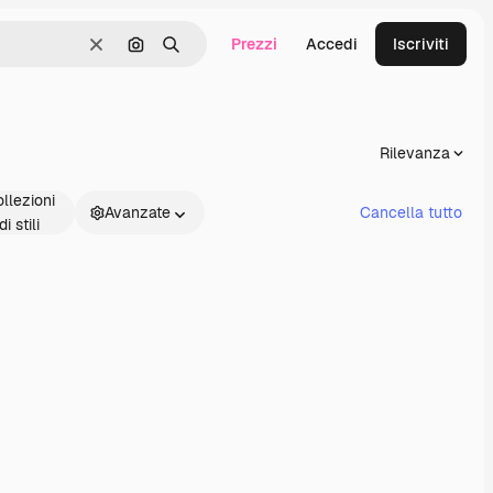
Prezzi
Accedi
Iscriviti
Cancella
Cerca per immagine
Ricerca
Rilevanza
llezioni
Avanzate
Cancella tutto
di stili