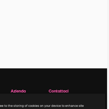
Azienda
Contattaci
Prezzi
Assistenza clienti
Chi siamo
Instagram
ree to the storing of cookies on your device to enhance site