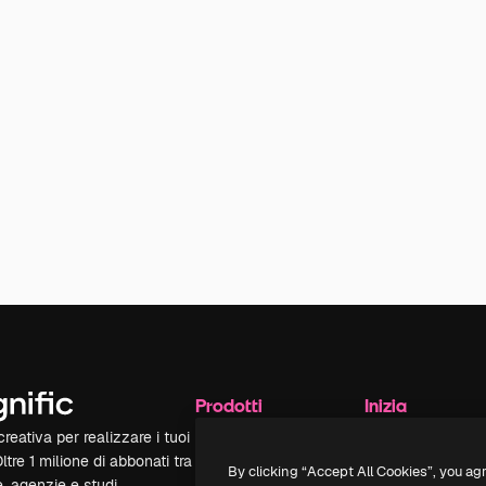
Prodotti
Inizia
reativa per realizzare i tuoi
Spaces
Academy
Oltre 1 milione di abbonati tra
Assistente IA
Documentazione
By clicking “Accept All Cookies”, you ag
e, agenzie e studi.