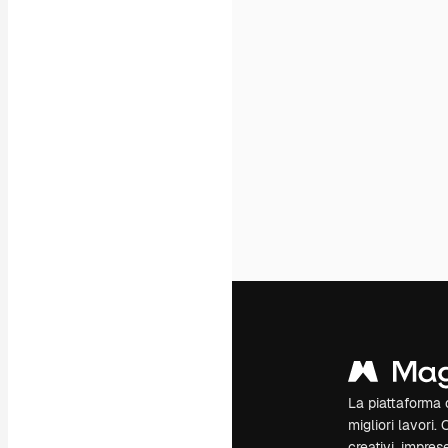
La piattaforma c
migliori lavori. 
creativi, impres