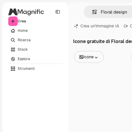
Crea
Crea un'immagine IA
C
Home
Ricerca
Icone gratuite di Floral d
Stock
Icone
Esplora
Tutte le immagini
Strumenti
Vettori
Illustrazioni
Foto
PSD
Modelli
Mockup
Video
Clip video
Motion graphic
Modelli di video
Icone
Modelli 3D
Font