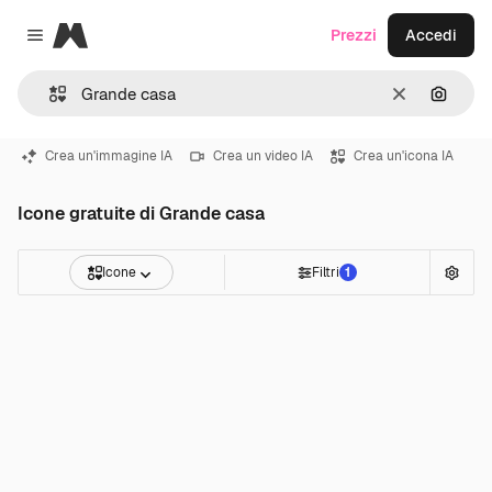
Magnific
Prezzi
Accedi
Close menu
Cancella
Cerca 
Crea un'immagine IA
Crea un video IA
Crea un'icona IA
Icone gratuite di Grande casa
Icone
Filtri
1