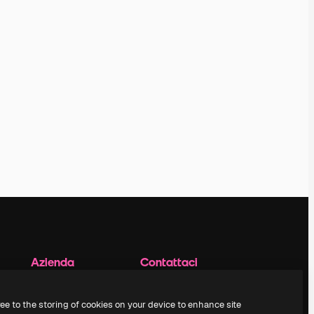
Azienda
Contattaci
Prezzi
Assistenza clienti
Chi siamo
Instagram
ree to the storing of cookies on your device to enhance site