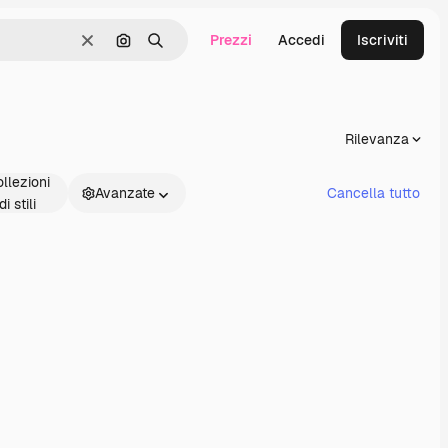
Prezzi
Accedi
Iscriviti
Cancella
Cerca per immagine
Ricerca
Rilevanza
llezioni
Avanzate
Cancella tutto
di stili