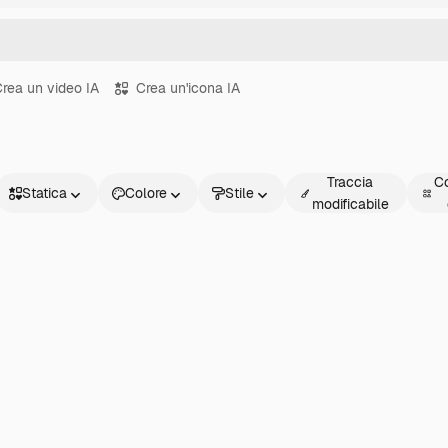
rea un video IA
Crea un'icona IA
Traccia
Co
Statica
Colore
Stile
modificabile
Statica
Animata
Sticker
Interfaccia