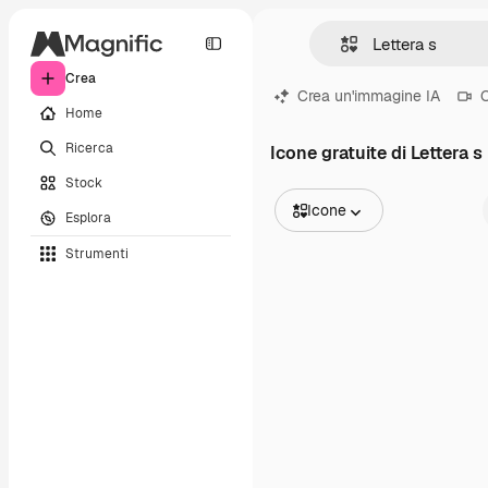
Crea
Crea un'immagine IA
C
Home
Ricerca
Icone gratuite di Lettera s
Stock
Icone
Esplora
Tutte le immagini
Strumenti
Vettori
Illustrazioni
Foto
PSD
Modelli
Mockup
Video
Clip video
Motion graphic
Modelli di video
Icone
Modelli 3D
Font