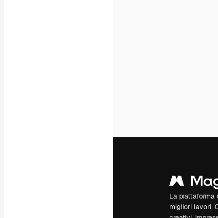
La piattaforma c
migliori lavori. 
creativi, impres