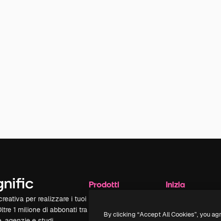
Prodotti
Inizia
reativa per realizzare i tuoi
Spaces
Academy
Oltre 1 milione di abbonati tra
Assistente IA
Documentazione
By clicking “Accept All Cookies”, you ag
e, agenzie e studi.