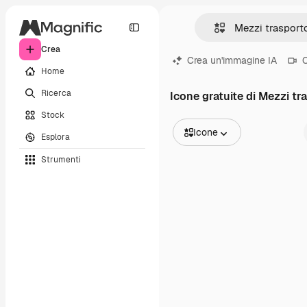
Crea
Crea un'immagine IA
C
Home
Ricerca
Icone gratuite di Mezzi tr
Stock
Icone
Esplora
Tutte le immagini
Strumenti
Vettori
Illustrazioni
Foto
PSD
Modelli
Mockup
Video
Clip video
Motion graphic
Modelli di video
Icone
Modelli 3D
Font