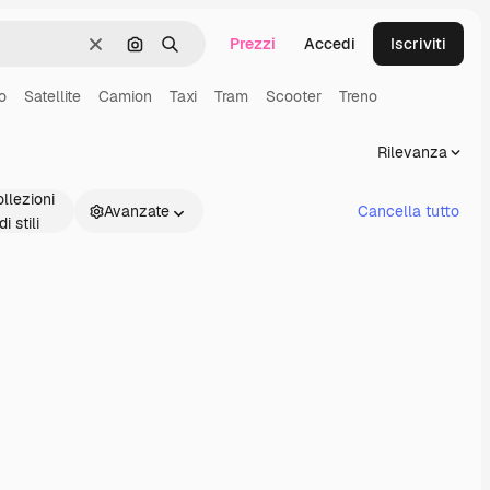
Prezzi
Accedi
Iscriviti
Cancella
Cerca per immagine
Ricerca
o
Satellite
Camion
Taxi
Tram
Scooter
Treno
Rilevanza
llezioni
Avanzate
Cancella tutto
di stili