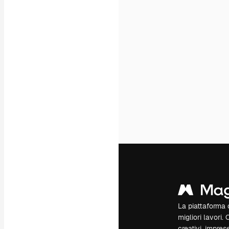
La piattaforma c
migliori lavori. 
creativi, impres