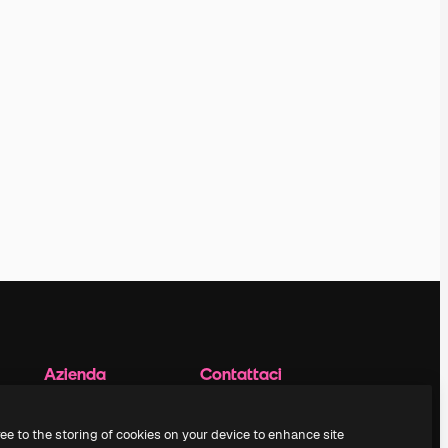
Azienda
Contattaci
Prezzi
Assistenza clienti
Chi siamo
Instagram
ree to the storing of cookies on your device to enhance site