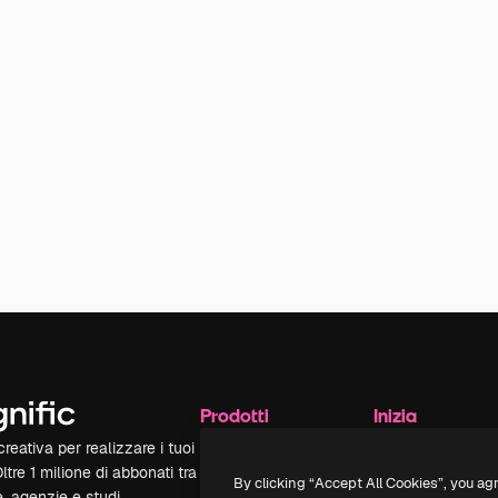
Prodotti
Inizia
reativa per realizzare i tuoi
Spaces
Academy
Oltre 1 milione di abbonati tra
Assistente IA
Documentazione
By clicking “Accept All Cookies”, you ag
e, agenzie e studi.