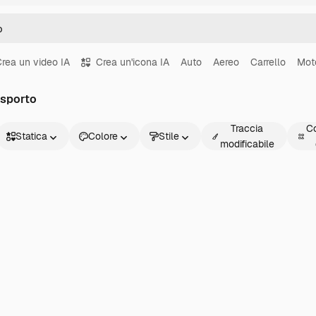
rea un video IA
Crea un'icona IA
Auto
Aereo
Carrello
Mot
asporto
Traccia
Co
Statica
Colore
Stile
modificabile
Statica
Animata
Sticker
Interfaccia