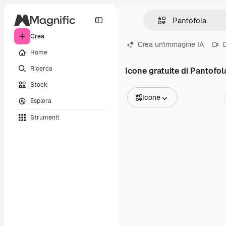
Crea
Crea un'immagine IA
C
Home
Ricerca
Icone gratuite di Pantofol
Stock
Icone
Esplora
Tutte le immagini
Strumenti
Vettori
Illustrazioni
Foto
PSD
Modelli
Mockup
Video
Clip video
Motion graphic
Modelli di video
Icone
Modelli 3D
Font