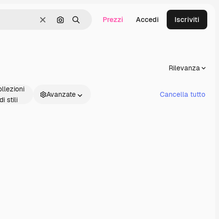
Prezzi
Accedi
Iscriviti
Cancella
Cerca per immagine
Ricerca
Rilevanza
llezioni
Avanzate
Cancella tutto
di stili