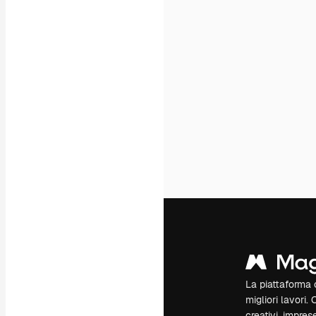
La piattaforma c
migliori lavori. 
creativi, impres