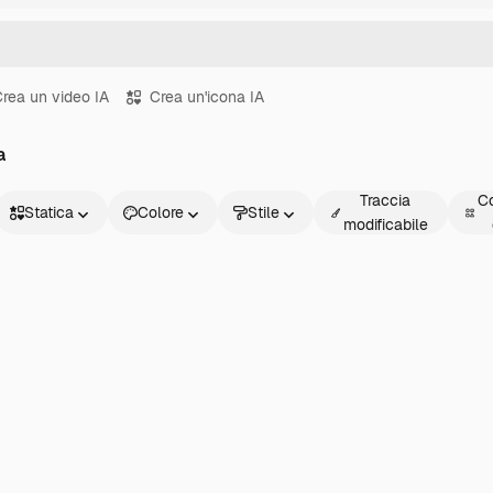
rea un video IA
Crea un'icona IA
a
Traccia
Co
Statica
Colore
Stile
modificabile
Statica
Animata
Sticker
Interfaccia