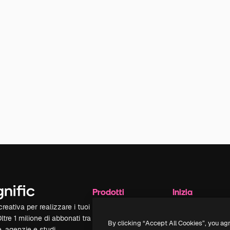
Prodotti
Inizia
reativa per realizzare i tuoi
Spaces
Academy
Oltre 1 milione di abbonati tra
Assistente IA
Documentazione
By clicking “Accept All Cookies”, you ag
e, agenzie e studi.