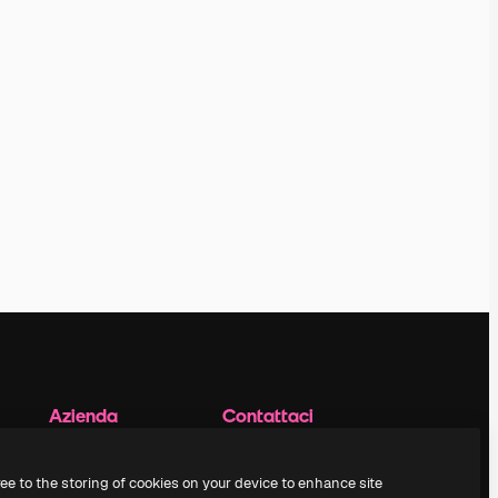
Azienda
Contattaci
Prezzi
Assistenza clienti
Chi siamo
Instagram
ree to the storing of cookies on your device to enhance site