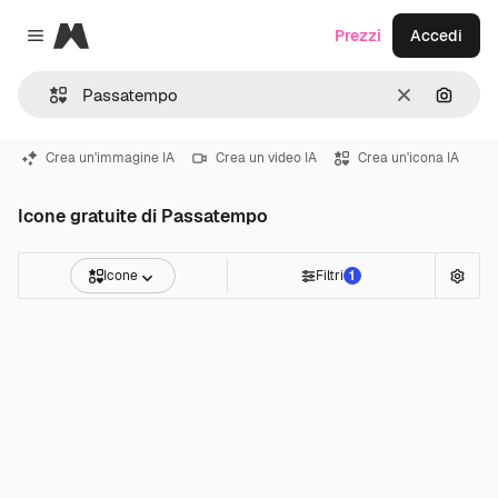
Magnific
Prezzi
Accedi
Close menu
Cancella
Cerca 
Crea un'immagine IA
Crea un video IA
Crea un'icona IA
Icone gratuite di Passatempo
Icone
Filtri
1