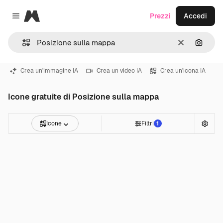
Magnific
Prezzi
Accedi
Close menu
Cancella
Cerca 
Crea un'immagine IA
Crea un video IA
Crea un'icona IA
Icone gratuite di Posizione sulla mappa
Icone
Filtri
1