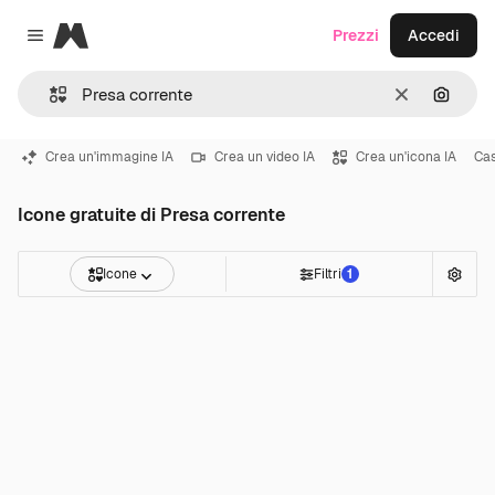
Magnific
Prezzi
Accedi
Close menu
Cancella
Cerca 
Crea un'immagine IA
Crea un video IA
Crea un'icona IA
Ca
Icone gratuite di Presa corrente
Icone
Filtri
1