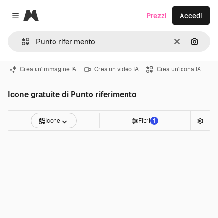
Magnific
Prezzi
Accedi
Close menu
Cancella
Cerca 
Crea un'immagine IA
Crea un video IA
Crea un'icona IA
Icone gratuite di Punto riferimento
Icone
Filtri
1