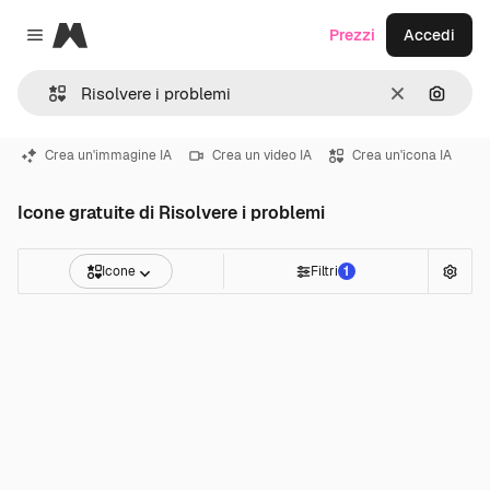
Magnific
Prezzi
Accedi
Close menu
Cancella
Cerca 
Crea un'immagine IA
Crea un video IA
Crea un'icona IA
Icone gratuite di Risolvere i problemi
Icone
Filtri
1