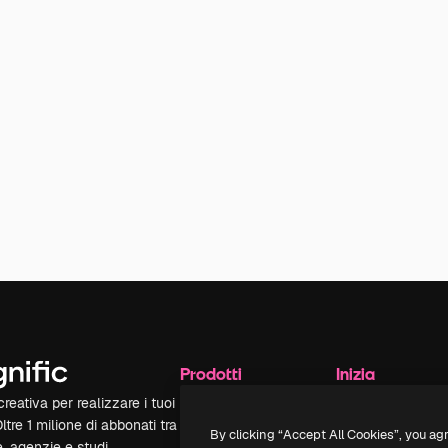
Prodotti
Inizia
reativa per realizzare i tuoi
Spaces
Academy
Oltre 1 milione di abbonati tra
Assistente IA
Documentazione
By clicking “Accept All Cookies”, you ag
e, agenzie e studi.