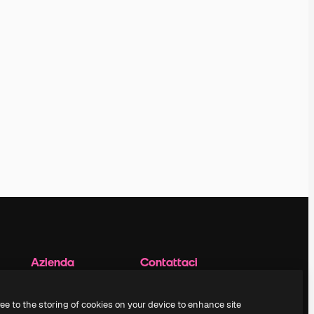
Azienda
Contattaci
Prezzi
Assistenza clienti
Chi siamo
Instagram
ree to the storing of cookies on your device to enhance site