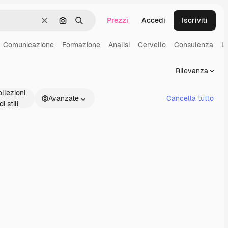
Prezzi
Accedi
Iscriviti
Cancella
Cerca per immagine
Ricerca
Comunicazione
Formazione
Analisi
Cervello
Consulenza
L
Rilevanza
llezioni
Avanzate
Cancella tutto
di stili