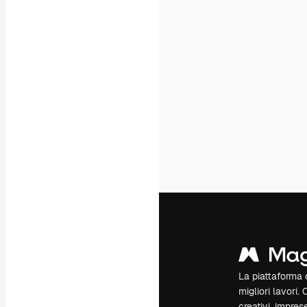
La piattaforma c
migliori lavori. 
creativi, impres