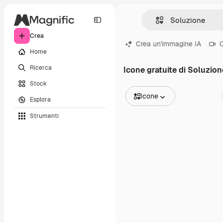
Crea
Crea un'immagine IA
C
Home
Ricerca
Icone gratuite di Soluzion
Stock
Icone
Esplora
Tutte le immagini
Strumenti
Vettori
Illustrazioni
Foto
PSD
Modelli
Mockup
Video
Clip video
Motion graphic
Modelli di video
Icone
Modelli 3D
Font