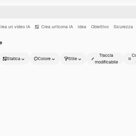
rea un video IA
Crea un'icona IA
Idea
Obiettivo
Sicurezza
e
Traccia
Co
Statica
Colore
Stile
modificabile
Statica
Animata
Sticker
Interfaccia