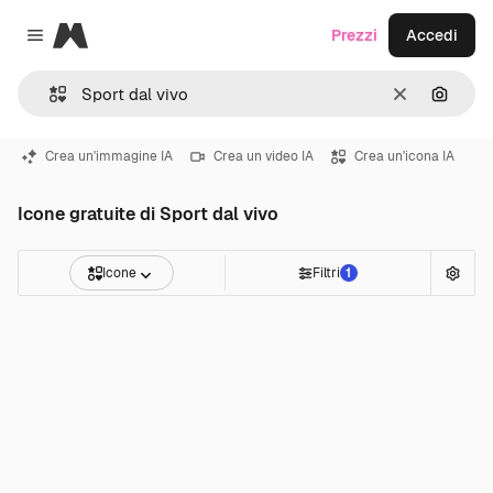
Magnific
Prezzi
Accedi
Close menu
Cancella
Cerca 
Crea un'immagine IA
Crea un video IA
Crea un'icona IA
Icone gratuite di Sport dal vivo
Icone
Filtri
1