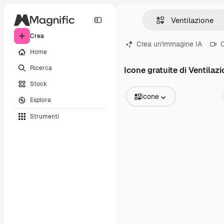
Crea
Crea un'immagine IA
C
Home
Ricerca
Icone gratuite di Ventilaz
Stock
Icone
Esplora
Tutte le immagini
Strumenti
Vettori
Illustrazioni
Foto
PSD
Modelli
Mockup
Video
Clip video
Motion graphic
Modelli di video
Icone
Modelli 3D
Font