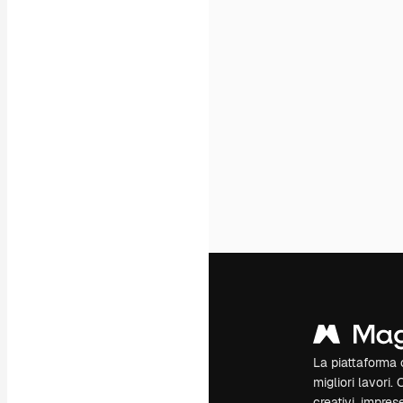
La piattaforma c
migliori lavori. 
creativi, impres