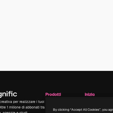
Prodotti
Inizia
reativa per realizzare i tuoi
Spaces
Academy
Oltre 1 milione di abbonati tra
Assistente IA
Documentazione
By clicking “Accept All Cookies”, you ag
e, agenzie e studi.