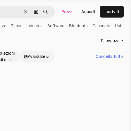
Prezzi
Accedi
Iscriviti
Cancella
Cerca per immagine
Ricerca
ezza
Timer
Industria
Software
Bluetooth
Ospedale
Usb
Rilevanza
llezioni
Avanzate
Cancella tutto
di stili