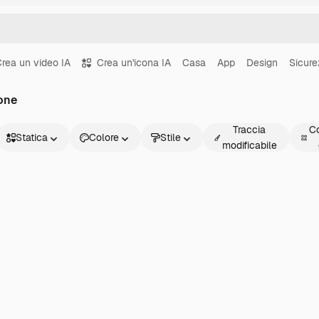
rea un video IA
Crea un'icona IA
Casa
App
Design
Sicur
ione
Traccia
Co
Statica
Colore
Stile
modificabile
Statica
Animata
Sticker
Interfaccia