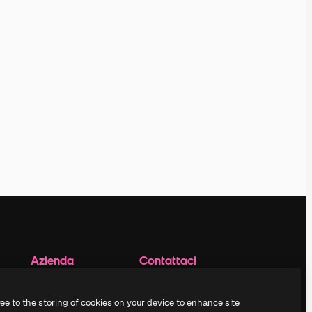
Azienda
Contattaci
Prezzi
Assistenza clienti
Chi siamo
Instagram
ree to the storing of cookies on your device to enhance site