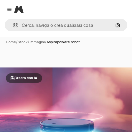
Magnific
Close menu
Cerca 
Home
/
Stock
/
Immagini
/
Aspirapolvere robot …
Creata con IA