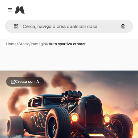
Magnific
Close menu
Cerca 
Home
/
Stock
/
Immagini
/
Auto sportiva cromat…
Creata con IA