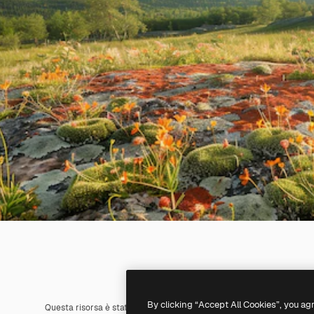
By clicking “Accept All Cookies”, you ag
Questa risorsa è stata generata con l'
IA
. Creane una tua utilizzando 