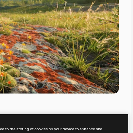
ree to the storing of cookies on your device to enhance site
il
generatore di immagini IA.