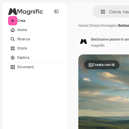
Crea
Home
/
Stock
/
Immagini
/
Bellis
Home
Ricerca
Bellissime piante in a
magnific
Stock
Esplora
Creata con IA
Strumenti