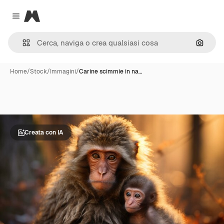
Magnific
Close menu
Cerca 
Home
/
Stock
/
Immagini
/
Carine scimmie in na…
Creata con IA