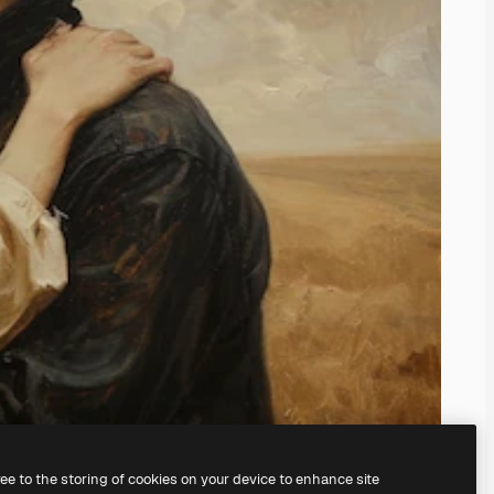
ree to the storing of cookies on your device to enhance site
il
generatore di immagini IA.