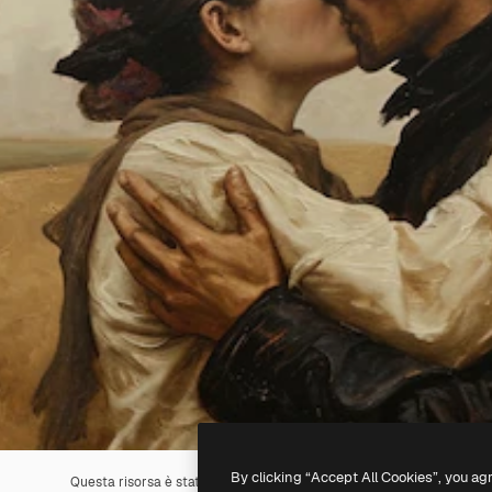
By clicking “Accept All Cookies”, you ag
Questa risorsa è stata generata con l'
IA
. Creane una tua utilizzando 