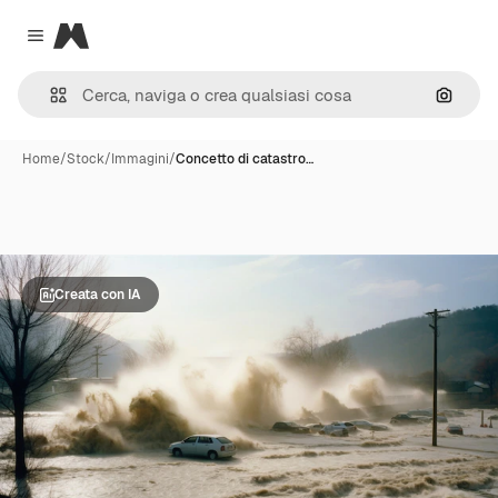
Magnific
Close menu
Cerca 
Home
/
Stock
/
Immagini
/
Concetto di catastro…
Creata con IA