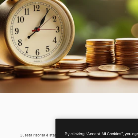
By clicking “Accept All Cookies”, you ag
Questa risorsa è stata generata con l'
IA
. Creane una tua utilizzando 