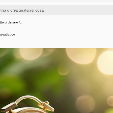
to di denaro f…
orealistico