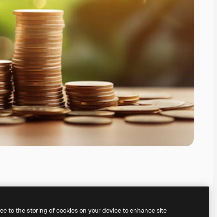
ree to the storing of cookies on your device to enhance site
il
generatore di immagini IA.