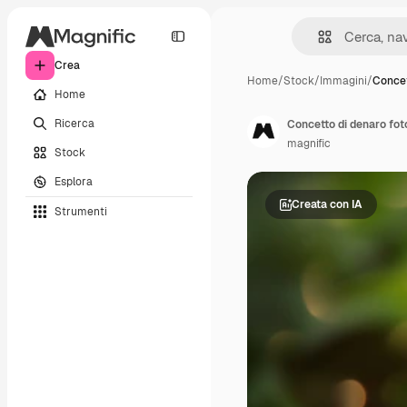
Crea
Home
/
Stock
/
Immagini
/
Concet
Home
Ricerca
Concetto di denaro fot
magnific
Stock
Esplora
Creata con IA
Strumenti