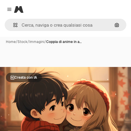
Magnific
Close menu
Cerca 
Home
/
Stock
/
Immagini
/
Coppia di anime in a…
Creata con IA