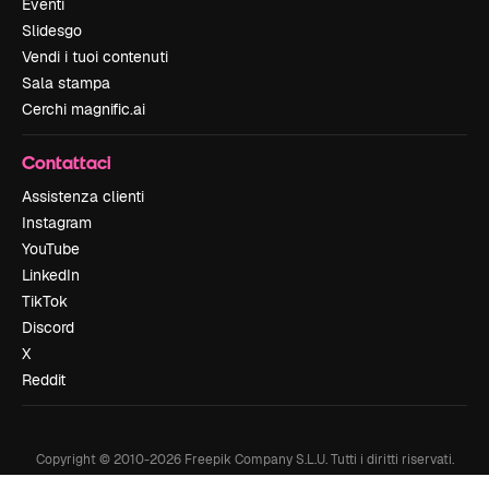
Eventi
Slidesgo
Vendi i tuoi contenuti
Sala stampa
Cerchi magnific.ai
Contattaci
Assistenza clienti
Instagram
YouTube
LinkedIn
TikTok
Discord
X
Reddit
Copyright © 2010-
2026
Freepik Company S.L.U.
Tutti i diritti riservati
.