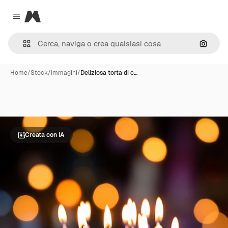
Magnific
Close menu
Cerca 
Home
/
Stock
/
Immagini
/
Deliziosa torta di c…
Creata con IA